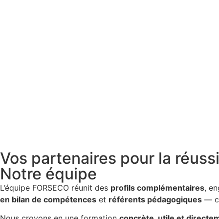
Vos partenaires pour la réuss
Notre équipe
L’équipe FORSECO réunit des
profils complémentaires
, e
en bilan de compétences
et
référents pédagogiques
— ch
Nous croyons en une formation
concrète, utile et directem