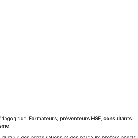
pédagogique.
Formateurs
,
préventeurs HSE
,
consultants
isme
.
e durable des organisations et des parcours professionnels