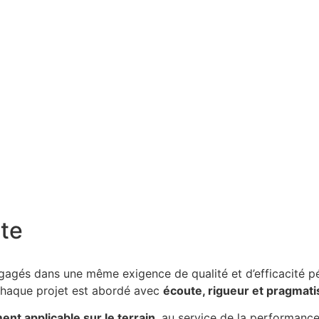
ite
ngagés dans une même exigence de qualité et d’efficacité 
aque projet est abordé avec
écoute, rigueur et pragmat
ent applicable sur le terrain
, au service de la performanc