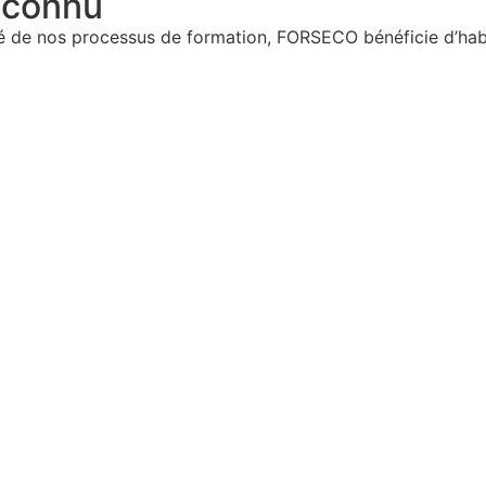
econnu
ité de nos processus de formation, FORSECO bénéficie d’hab
3
13 auprès du préfet de région PACA
1